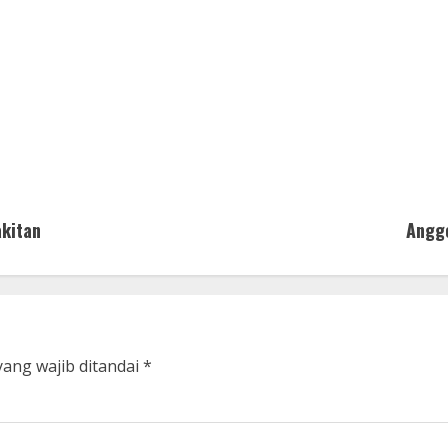
akitan
Anggo
yang wajib ditandai
*