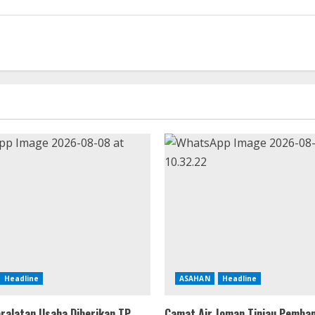
Headline
ASAHAN
Headline
ralatan Usaha Diberikan TP
Camat Air Joman Tinjau Pemba