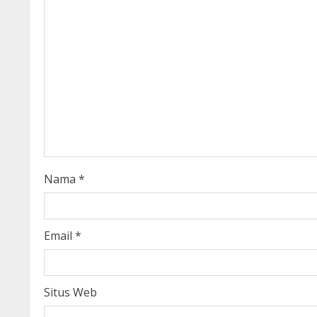
u
e
R
e
a
d
i
Nama
*
n
g
Email
*
Situs Web