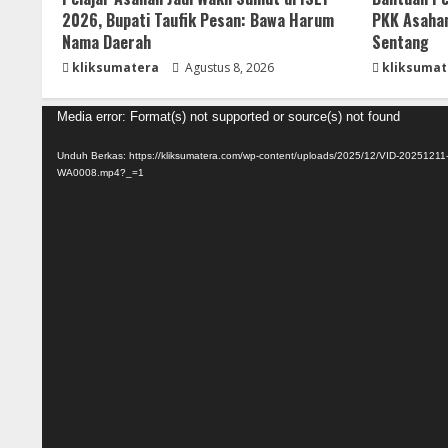
2026, Bupati Taufik Pesan: Bawa Harum
PKK Asahan
Nama Daerah
Sentang
kliksumatera
Agustus 8, 2026
kliksumat
Pemutar
Media error: Format(s) not supported or source(s) not found
Video
Unduh Berkas: https://kliksumatera.com/wp-content/uploads/2025/12/VID-20251211
WA0008.mp4?_=1