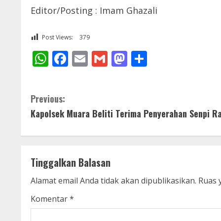
Editor/Posting : Imam Ghazali
Post Views:
379
WhatsApp
Facebook
Email
Gmail
Mastodon
Share
C
Previous:
Kapolsek Muara Beliti Terima Penyerahan Senpi R
o
n
t
Tinggalkan Balasan
i
Alamat email Anda tidak akan dipublikasikan.
Ruas 
n
Komentar
*