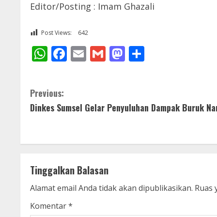
Editor/Posting : Imam Ghazali
Post Views:
642
WhatsApp
Facebook
Email
Gmail
Mastodon
Share
C
Previous:
Dinkes Sumsel Gelar Penyuluhan Dampak Buruk Na
o
n
t
Tinggalkan Balasan
i
Alamat email Anda tidak akan dipublikasikan.
Ruas 
n
Komentar
*