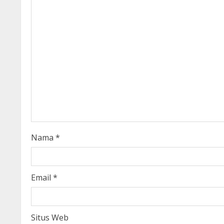
u
e
R
e
a
d
i
Nama
*
n
g
Email
*
Situs Web