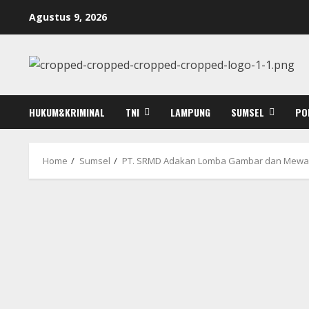
Skip
Agustus 9, 2026
to
content
HUKUM&KRIMINAL
TNI
LAMPUNG
SUMSEL
PO
Home
Sumsel
PT. SRMD Adakan Lomba Gambar dan Mewa