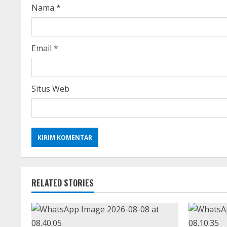
i
Nama
*
n
g
Email
*
Situs Web
RELATED STORIES