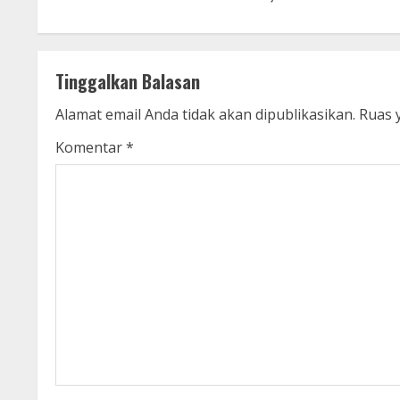
o
n
t
Tinggalkan Balasan
i
Alamat email Anda tidak akan dipublikasikan.
Ruas 
n
Komentar
*
u
e
R
e
a
d