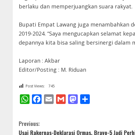
berlaku dan memperjuangkan suara rakyat.
Bupati Empat Lawang juga menambahkan de
2019-2024. “Saya mengucapkan selamat kepa
depannya kita bisa saling bersinergi dalam
Laporan : Akbar
Editor/Posting : M. Riduan
Post Views:
745
WhatsApp
Facebook
Email
Gmail
Mastodon
Share
C
Previous:
Usai Rakernas-Deklarasi Ormas, Bravo-5 Jadi Per