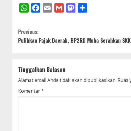
WhatsApp
Facebook
Email
Gmail
Mastodon
Share
C
Previous:
Pulihkan Pajak Daerah, BP2RD Muba Serahkan SKK 
o
n
t
Tinggalkan Balasan
i
Alamat email Anda tidak akan dipublikasikan.
Ruas 
n
Komentar
*
u
e