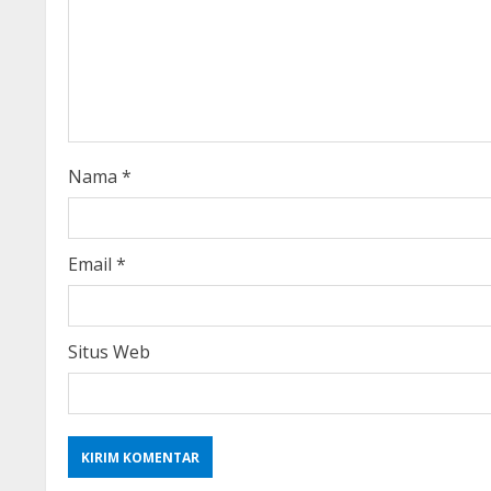
R
e
a
d
i
Nama
*
n
g
Email
*
Situs Web