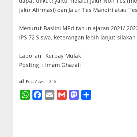
dapat diikuti yaitu melalui Jalur Non Tes (
jalur Afirmasi) dan Jalur Tes Mandiri atau Tes
Menurut Baslini MPd tahun ajaran 2021/ 202
IPS 72 Siswa, keterangan lebih lanjut silak
Laporan : Kerbay Mulak
Posting : Imam Ghazali
Post Views:
246
WhatsApp
Facebook
Email
Gmail
Mastodon
Share