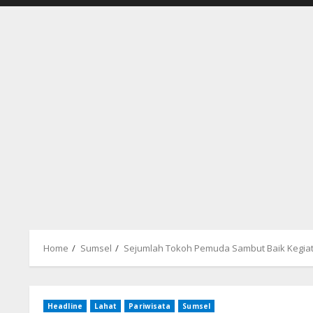
Home
Sumsel
Sejumlah Tokoh Pemuda Sambut Baik Kegiat
Headline
Lahat
Pariwisata
Sumsel