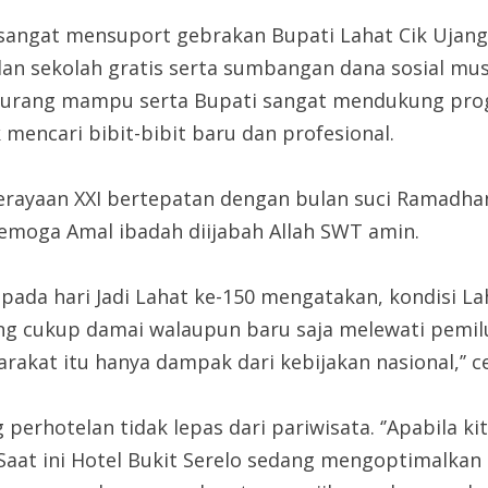
 sangat mensuport gebrakan Bupati Lahat Cik Ujang
dan sekolah gratis serta sumbangan dana sosial mus
 kurang mampu serta Bupati sangat mendukung pr
mencari bibit-bibit baru dan profesional.
rayaan XXI bertepatan dengan bulan suci Ramadha
emoga Amal ibadah diijabah Allah SWT amin.
ada hari Jadi Lahat ke-150 mengatakan, kondisi Laha
g cukup damai walaupun baru saja melewati pemilu (p
rakat itu hanya dampak dari kebijakan nasional,’’ c
rhotelan tidak lepas dari pariwisata. ‘’Apabila k
at ini Hotel Bukit Serelo sedang mengoptimalkan si