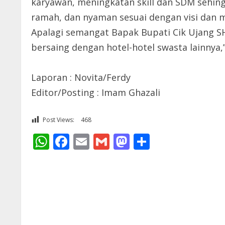
karyawan, meningkatan skill dan SDM sehi
ramah, dan nyaman sesuai dengan visi dan mi
Apalagi semangat Bapak Bupati Cik Ujang S
bersaing dengan hotel-hotel swasta lainnya,’
Laporan : Novita/Ferdy
Editor/Posting : Imam Ghazali
Post Views:
468
WhatsApp
Facebook
Email
Gmail
Mastodon
Share