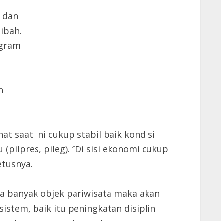
 dan
ibah.
ogram
n
t saat ini cukup stabil baik kondisi
ilpres, pileg). ‘’Di sisi ekonomi cukup
etusnya.
ita banyak objek pariwisata maka akan
stem, baik itu peningkatan disiplin