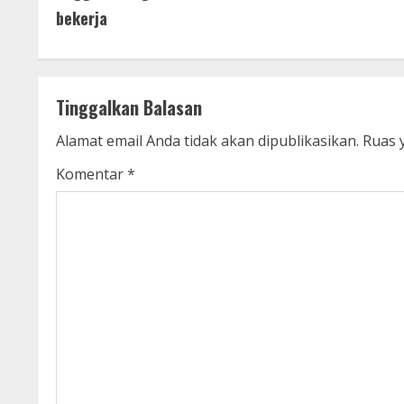
o
bekerja
n
t
Tinggalkan Balasan
i
Alamat email Anda tidak akan dipublikasikan.
Ruas 
n
Komentar
*
u
e
R
e
a
d