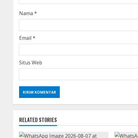
i
Nama
*
n
g
Email
*
Situs Web
RELATED STORIES