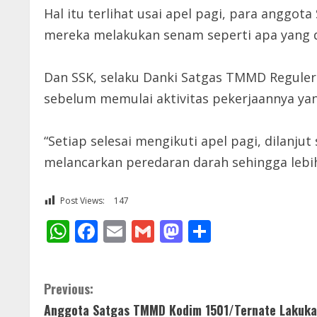
Hal itu terlihat usai apel pagi, para angg
mereka melakukan senam seperti apa yang d
Dan SSK, selaku Danki Satgas TMMD Reguler
sebelum memulai aktivitas pekerjaannya ya
“Setiap selesai mengikuti apel pagi, dilan
melancarkan peredaran darah sehingga lebih
Post Views:
147
WhatsApp
Facebook
Email
Gmail
Mastodon
Share
C
Previous:
Anggota Satgas TMMD Kodim 1501/Ternate Lakuka