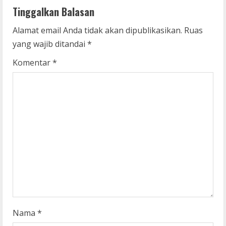
Tinggalkan Balasan
u
Alamat email Anda tidak akan dipublikasikan.
Ruas
e
yang wajib ditandai
*
R
Komentar
*
e
a
d
i
n
g
Nama
*