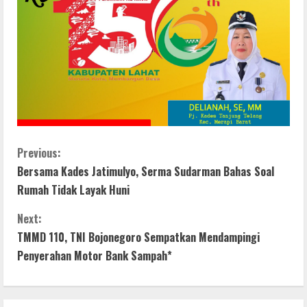
C
Previous:
Bersama Kades Jatimulyo, Serma Sudarman Bahas Soal
o
Rumah Tidak Layak Huni
n
Next:
t
TMMD 110, TNI Bojonegoro Sempatkan Mendampingi
Penyerahan Motor Bank Sampah*
i
n