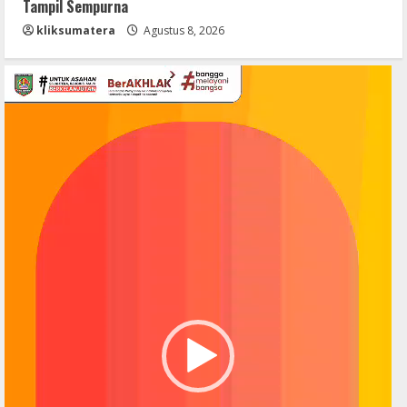
Tampil Sempurna
kliksumatera
Agustus 8, 2026
Pemutar
Video