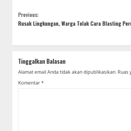
C
Previous:
Rusak Lingkungan, Warga Tolak Cara Blasting Pe
o
n
t
Tinggalkan Balasan
i
Alamat email Anda tidak akan dipublikasikan.
Ruas 
n
Komentar
*
u
e
R
e