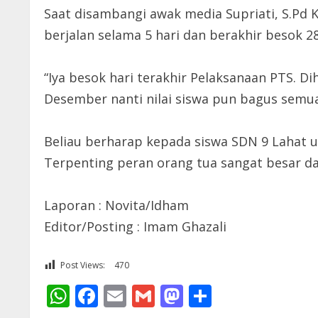
Saat disambangi awak media Supriati, S.Pd
berjalan selama 5 hari dan berakhir besok 
“Iya besok hari terakhir Pelaksanaan PTS.
Desember nanti nilai siswa pun bagus semua,
Beliau berharap kepada siswa SDN 9 Lahat u
Terpenting peran orang tua sangat besar d
Laporan : Novita/Idham
Editor/Posting : Imam Ghazali
Post Views:
470
WhatsApp
Facebook
Email
Gmail
Mastodon
Share