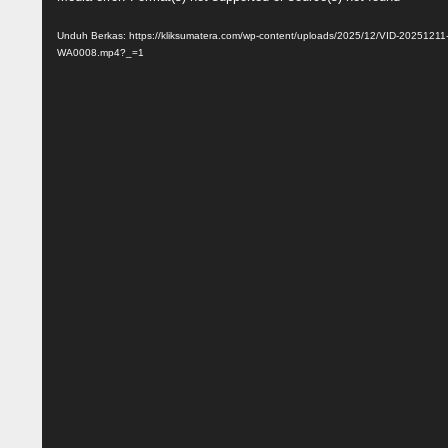
Video
Unduh Berkas: https://kliksumatera.com/wp-content/uploads/2025/12/VID-20251211
WA0008.mp4?_=1