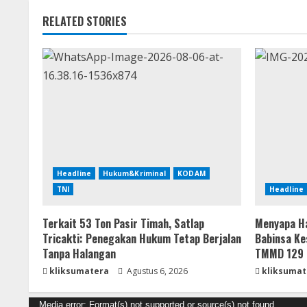
RELATED STORIES
Headline
Hukum&Kriminal
KODAM
TNI
Headline
Terkait 53 Ton Pasir Timah, Satlap
Menyapa Ha
Tricakti: Penegakan Hukum Tetap Berjalan
Babinsa Ke
Tanpa Halangan
TMMD 129 
kliksumatera
Agustus 6, 2026
kliksumat
Pemutar
Media error: Format(s) not supported or source(s) not found