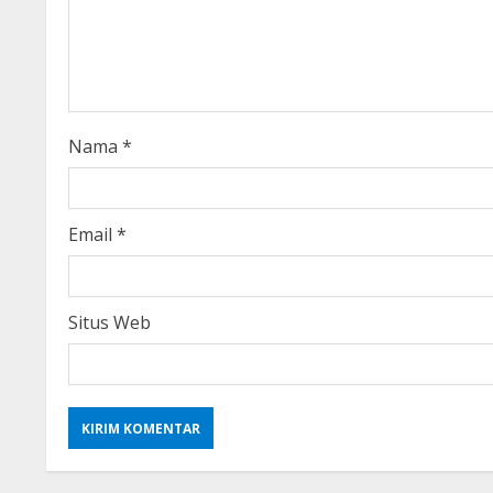
a
d
i
Nama
*
n
g
Email
*
Situs Web