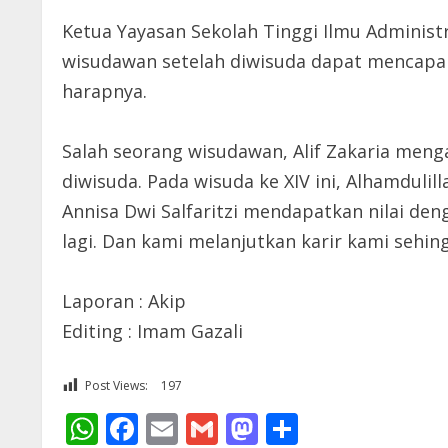
Ketua Yayasan Sekolah Tinggi Ilmu Administ
wisudawan setelah diwisuda dapat mencapai 
harapnya.
Salah seorang wisudawan, Alif Zakaria menga
diwisuda. Pada wisuda ke XIV ini, Alhamduli
Annisa Dwi Salfaritzi mendapatkan nilai deng
lagi. Dan kami melanjutkan karir kami sehi
Laporan : Akip
Editing : Imam Gazali
Post Views:
197
WhatsApp
Facebook
Email
Gmail
Mastodon
Share