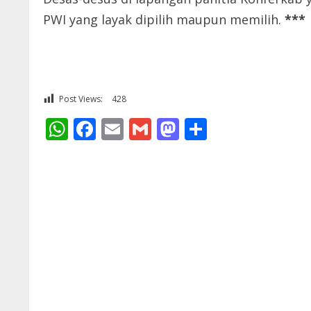
PWI yang layak dipilih maupun memilih.
***
Post Views:
428
WhatsApp
Facebook
Email
Gmail
Mastodon
Share