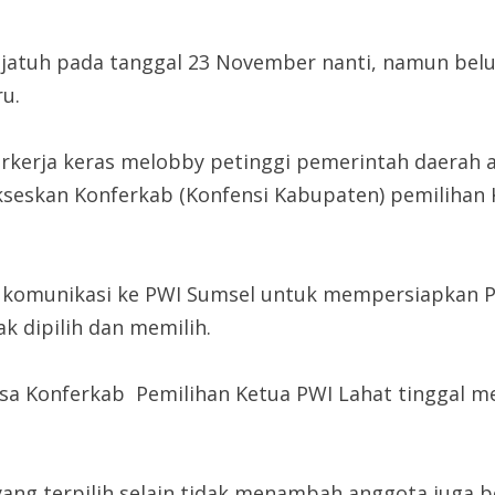
 jatuh pada tanggal 23 November nanti, namun bel
ru.
erkerja keras melobby petinggi pemerintah daerah 
skan Konferkab (Konfensi Kabupaten) pemilihan 
in komunikasi ke PWI Sumsel untuk mempersiapkan
k dipilih dan memilih.
asa Konferkab Pemilihan Ketua PWI Lahat tinggal 
 yang terpilih selain tidak menambah anggota ju