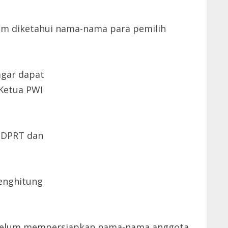
um diketahui nama-nama para pemilih
agar dapat
Ketua PWI
 PDPRT dan
menghitung
ga belum mempersiapkan nama-nama anggota