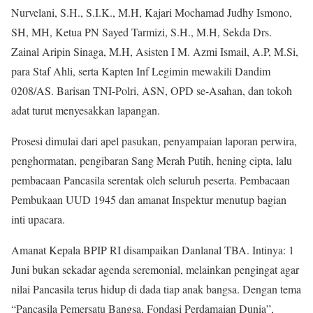
Nurvelani, S.H., S.I.K., M.H, Kajari Mochamad Judhy Ismono,
SH, MH, Ketua PN Sayed Tarmizi, S.H., M.H, Sekda Drs.
Zainal Aripin Sinaga, M.H, Asisten I M. Azmi Ismail, A.P, M.Si,
para Staf Ahli, serta Kapten Inf Legimin mewakili Dandim
0208/AS. Barisan TNI-Polri, ASN, OPD se-Asahan, dan tokoh
adat turut menyesakkan lapangan.
Prosesi dimulai dari apel pasukan, penyampaian laporan perwira,
penghormatan, pengibaran Sang Merah Putih, hening cipta, lalu
pembacaan Pancasila serentak oleh seluruh peserta. Pembacaan
Pembukaan UUD 1945 dan amanat Inspektur menutup bagian
inti upacara.
Amanat Kepala BPIP RI disampaikan Danlanal TBA. Intinya: 1
Juni bukan sekadar agenda seremonial, melainkan pengingat agar
nilai Pancasila terus hidup di dada tiap anak bangsa. Dengan tema
“Pancasila Pemersatu Bangsa, Fondasi Perdamaian Dunia”,