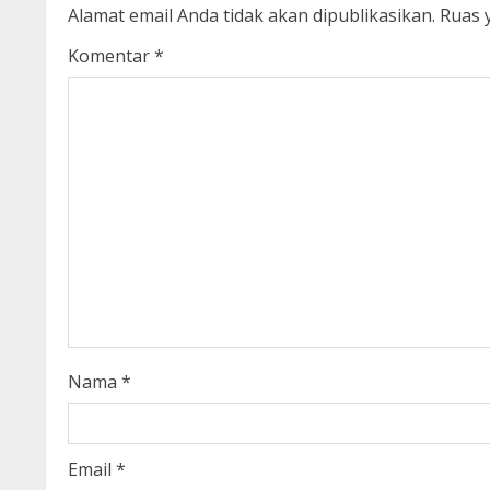
n
Alamat email Anda tidak akan dipublikasikan.
Ruas 
u
Komentar
*
e
R
e
a
d
i
n
Nama
*
g
Email
*