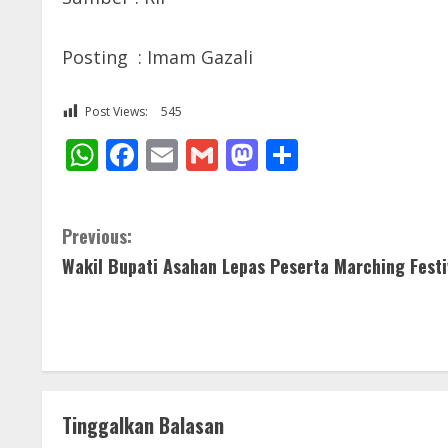
Posting : Imam Gazali
Post Views:
545
WhatsApp
Facebook
Email
Gmail
Mastodon
Share
C
Previous:
Wakil Bupati Asahan Lepas Peserta Marching Festi
o
n
t
i
Tinggalkan Balasan