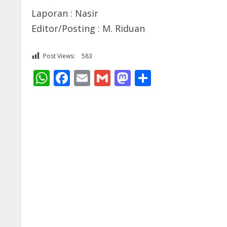
Laporan : Nasir
Editor/Posting : M. Riduan
Post Views:
583
WhatsApp
Facebook
Email
Gmail
Mastodon
Share