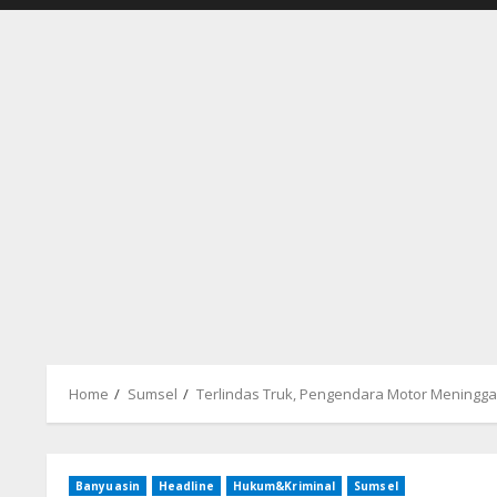
Home
Sumsel
Terlindas Truk, Pengendara Motor Meningga
Banyuasin
Headline
Hukum&Kriminal
Sumsel