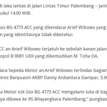
i laka lantas di Jalan Lintas Timur Palembang – J
ukul 14.00 WIB.
Gsx BG 4773 ACC yang dikendarai Arief Wibowo yang
yang identitasnya tidak diketahui.
 an Arieif Wibowo terjatuh ke sebelah kanan jalan
Nopol B 9081 UEK yang dikemudikan M. Toha OA.
dara Sepeda Motor an.Arief Wibowo terlindas bagia
olres Banyuasin AKBP Danny Ardiantara Sianipar, S.I
a Motor szk Gsx BG 4773 ACC mengalami luka di bag
nya dibawa ke RS Bhayangkara Palembang,” pungkas 