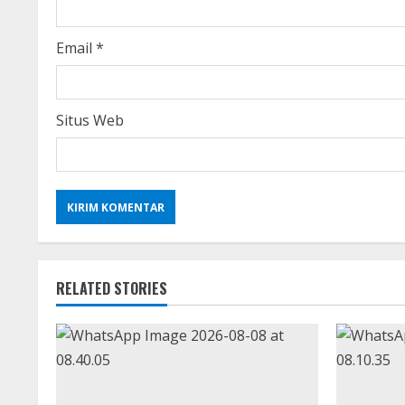
n
g
Email
*
Situs Web
RELATED STORIES