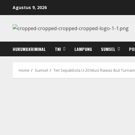
Skip
Agustus 9, 2026
to
content
HUKUM&KRIMINAL
TNI
LAMPUNG
SUMSEL
PO
Home
Sumsel
Tim Sepakbola U-20 Musi Rawas Ikut Turna