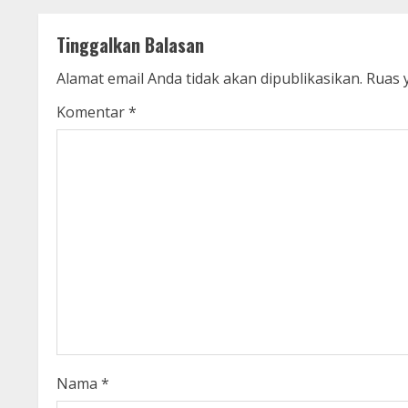
n
t
Tinggalkan Balasan
i
Alamat email Anda tidak akan dipublikasikan.
Ruas 
n
Komentar
*
u
e
R
e
a
d
i
Nama
*