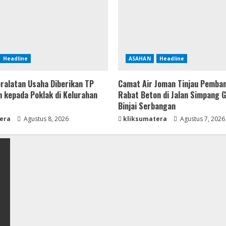
Headline
ASAHAN
Headline
ralatan Usaha Diberikan TP
Camat Air Joman Tinjau Pemba
 kepada Poklak di Kelurahan
Rabat Beton di Jalan Simpang 
Binjai Serbangan
era
Agustus 8, 2026
kliksumatera
Agustus 7, 2026