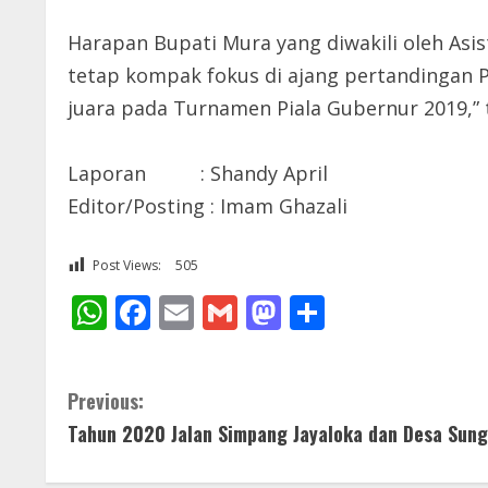
Harapan Bupati Mura yang diwakili oleh Asist
tetap kompak fokus di ajang pertandingan 
juara pada Turnamen Piala Gubernur 2019,” 
Laporan : Shandy April
Editor/Posting : Imam Ghazali
Post Views:
505
WhatsApp
Facebook
Email
Gmail
Mastodon
Share
C
Previous:
Tahun 2020 Jalan Simpang Jayaloka dan Desa Sung
o