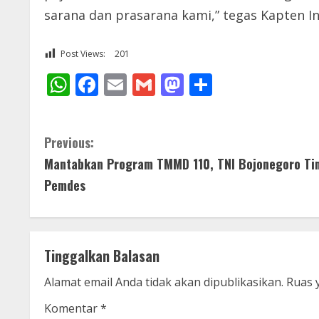
sarana dan prasarana kami,” tegas Kapten In
Post Views:
201
WhatsApp
Facebook
Email
Gmail
Mastodon
Share
C
Previous:
Mantabkan Program TMMD 110, TNI Bojonegoro Ti
o
Pemdes
n
t
Tinggalkan Balasan
i
Alamat email Anda tidak akan dipublikasikan.
Ruas 
n
Komentar
*