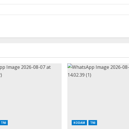
TNI
KODAM
TNI