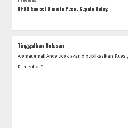
C
Previous:
DPRD Sumsel Diminta Pecat Kepala Bulog
o
n
t
Tinggalkan Balasan
i
Alamat email Anda tidak akan dipublikasikan.
Ruas 
n
Komentar
*
u
e
R
e
a