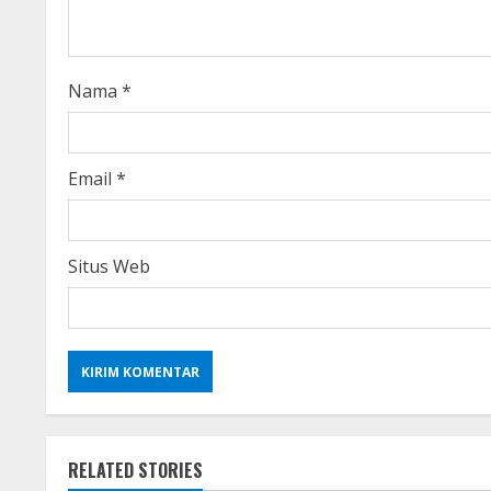
d
i
Nama
*
n
g
Email
*
Situs Web
RELATED STORIES