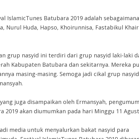
ival IslamicTunes Batubara 2019 adalah sebagaiman
sna, Nurul Huda, Hapso, Khoirunnisa, Fastabikul Khair
an grup nasyid ini terdiri dari grup nasyid laki-lak
erah Kabupaten Batubara dan sekitarnya. Mereka 
annya masing-masing. Semoga jadi cikal grup nasyi
mansyah.
 yang juga disampaikan oleh Ermansyah, pengumuman
a 2019 akan diumumkan pada hari Minggu 11 Agustu
 jadi media untuk menyalurkan bakat nasyid para