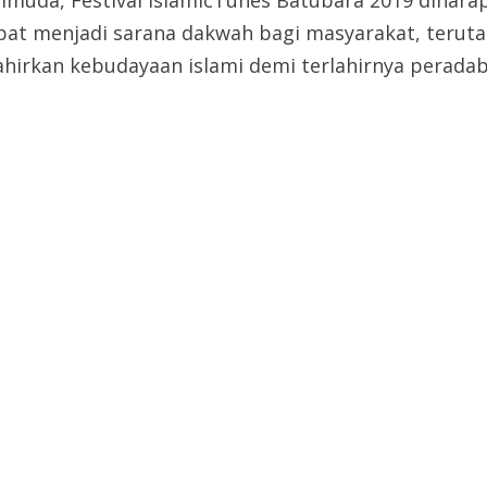
imuda, Festival IslamicTunes Batubara 2019 dihara
pat menjadi sarana dakwah bagi masyarakat, terut
elahirkan kebudayaan islami demi terlahirnya perada