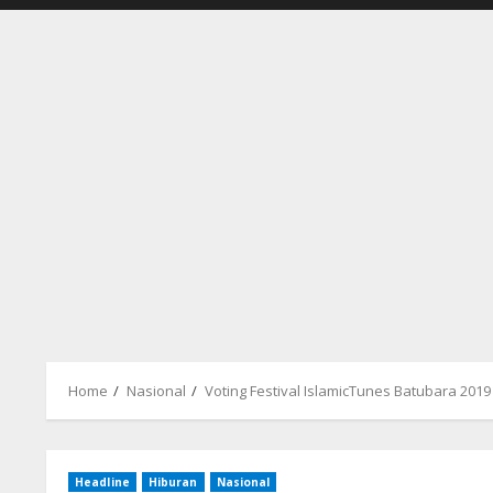
Home
Nasional
Voting Festival IslamicTunes Batubara 201
Headline
Hiburan
Nasional