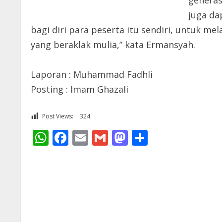
generas
juga da
bagi diri para peserta itu sendiri, untuk m
yang beraklak mulia,” kata Ermansyah.
Laporan : Muhammad Fadhli
Posting : Imam Ghazali
Post Views:
324
WhatsApp
Facebook
Email
Gmail
Mastodon
Share