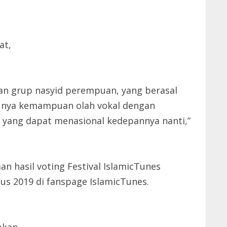
a
at,
i dan grup nasyid perempuan, yang berasal
punya kemampuan olah vokal dengan
d yang dapat menasional kedepannya nanti,”
 hasil voting Festival IslamicTunes
s 2019 di fanspage IslamicTunes.