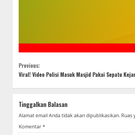
C
Previous:
Viral! Video Polisi Masuk Masjid Pakai Sepatu Kej
o
n
t
Tinggalkan Balasan
i
Alamat email Anda tidak akan dipublikasikan.
Ruas 
n
Komentar
*