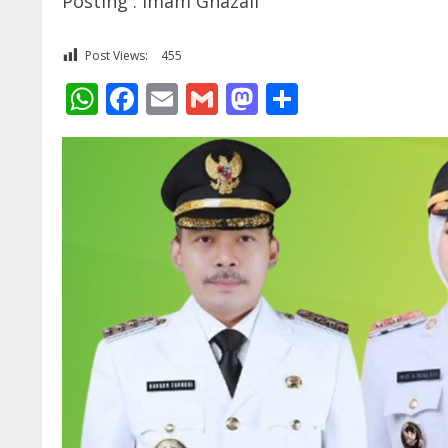
Posting : Imam Ghazali
Post Views:
455
WhatsApp
Facebook
Email
Gmail
Mastodon
Share