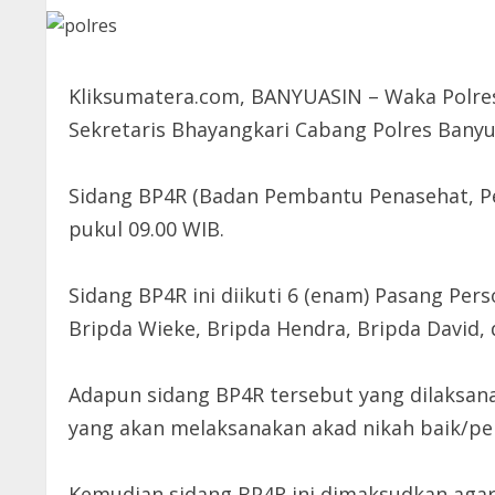
Kliksumatera.com, BANYUASIN – Waka Polres
Sekretaris Bhayangkari Cabang Polres Bany
Sidang BP4R (Badan Pembantu Penasehat, Per
pukul 09.00 WIB.
Sidang BP4R ini diikuti 6 (enam) Pasang Per
Bripda Wieke, Bripda Hendra, Bripda David, d
Adapun sidang BP4R tersebut yang dilaksana
yang akan melaksanakan akad nikah baik/per
Kemudian sidang BP4R ini dimaksudkan agar