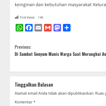
keinginan dan kebutuhan masyarakat Kelura
Post Views:
146
WhatsApp
Facebook
Email
Gmail
Mastodon
Share
C
Previous:
Di Sambut Senyum Manis Warga Saat Merangkai A
o
n
t
Tinggalkan Balasan
i
Alamat email Anda tidak akan dipublikasikan.
Ruas 
n
Komentar
*