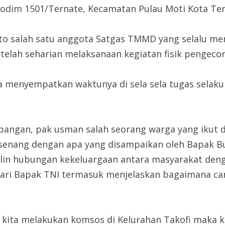
dim 1501/Ternate, Kecamatan Pulau Moti Kota Ter
anto salah satu anggota Satgas TMMD yang selalu 
elah seharian melaksanaan kegiatan fisik pengecora
dia menyempatkan waktunya di sela sela tugas sela
pangan, pak usman salah seorang warga yang ikut 
a senang dengan apa yang disampaikan oleh Bapak 
alin hubungan kekeluargaan antara masyarakat deng
ari Bapak TNI termasuk menjelaskan bagaimana car
ita melakukan komsos di Kelurahan Takofi maka k