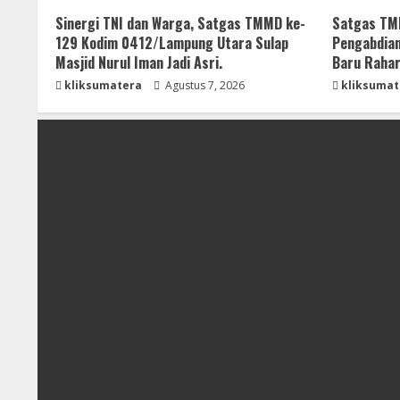
Sinergi TNI dan Warga, Satgas TMMD ke-
Satgas TMM
129 Kodim 0412/Lampung Utara Sulap
Pengabdian
Masjid Nurul Iman Jadi Asri.
Baru Rahar
kliksumatera
Agustus 7, 2026
kliksumat