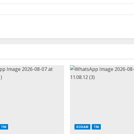
TNI
KODAM
TNI