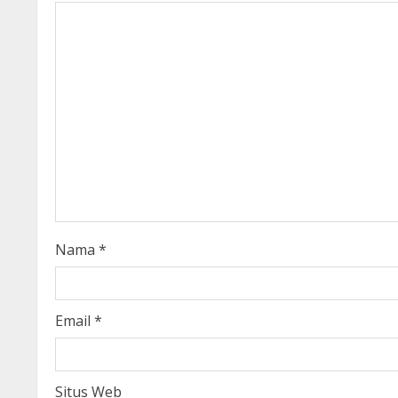
u
e
R
e
a
d
i
Nama
*
n
g
Email
*
Situs Web