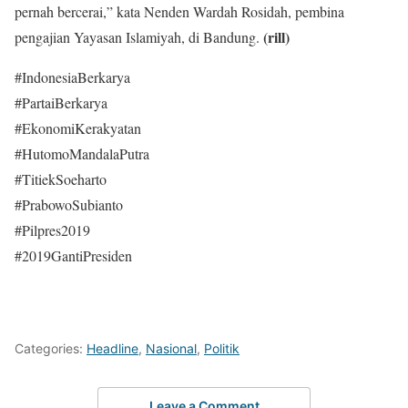
pernah bercerai,” kata Nenden Wardah Rosidah, pembina
(rill)
pengajian Yayasan Islamiyah, di Bandung.
#IndonesiaBerkarya
#PartaiBerkarya
#EkonomiKerakyatan
#HutomoMandalaPutra
#TitiekSoeharto
#PrabowoSubianto
#Pilpres2019
#2019GantiPresiden
Categories:
Headline
,
Nasional
,
Politik
Leave a Comment