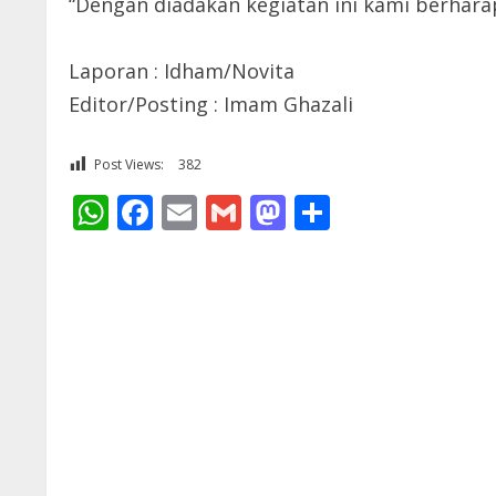
“Dengan diadakan kegiatan ini kami berhara
Laporan : Idham/Novita
Editor/Posting : Imam Ghazali
Post Views:
382
WhatsApp
Facebook
Email
Gmail
Mastodon
Share