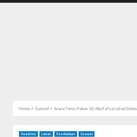
Home
Sumsel
Acara Temu Pakar SD ABaTaTsa Lahat Didatan
Headline
Lahat
Pendidikan
Sumsel