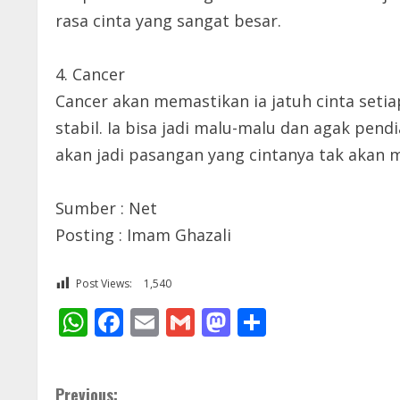
rasa cinta yang sangat besar.
4. Cancer
Cancer akan memastikan ia jatuh cinta seti
stabil. Ia bisa jadi malu-malu dan agak pen
akan jadi pasangan yang cintanya tak akan m
Sumber : Net
Posting : Imam Ghazali
Post Views:
1,540
WhatsApp
Facebook
Email
Gmail
Mastodon
Share
C
Previous: