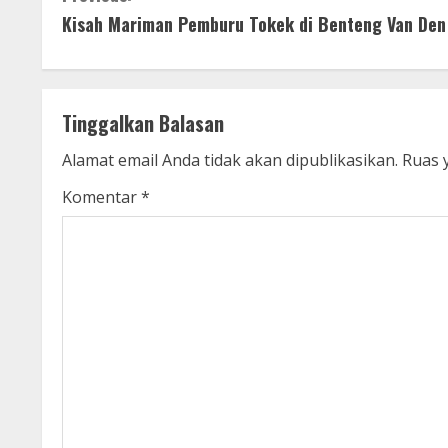
Kisah Mariman Pemburu Tokek di Benteng Van Den
o
n
t
Tinggalkan Balasan
i
Alamat email Anda tidak akan dipublikasikan.
Ruas 
n
Komentar
*
u
e
R
e
a