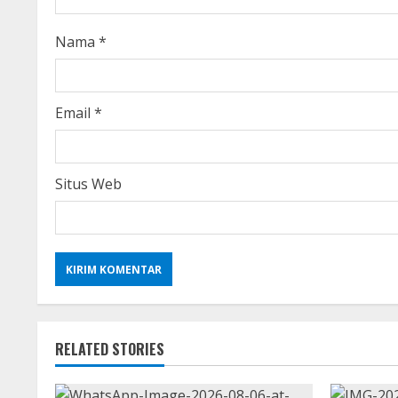
d
i
Nama
*
n
g
Email
*
Situs Web
RELATED STORIES