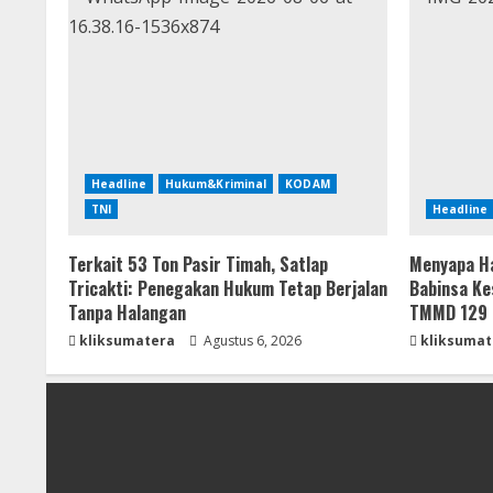
Headline
Hukum&Kriminal
KODAM
TNI
Headline
Terkait 53 Ton Pasir Timah, Satlap
Menyapa Ha
Tricakti: Penegakan Hukum Tetap Berjalan
Babinsa Ke
Tanpa Halangan
TMMD 129 
kliksumatera
Agustus 6, 2026
kliksumat