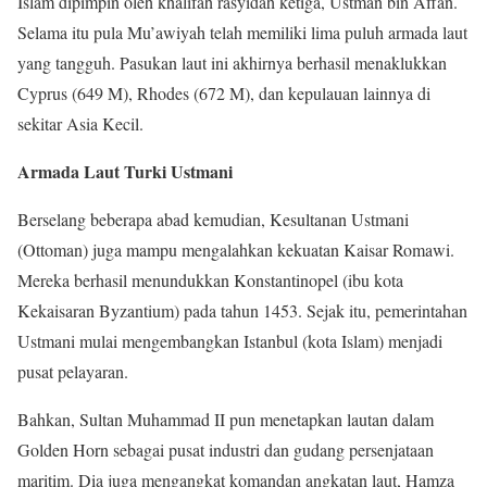
Islam dipimpin oleh khalifah rasyidah ketiga, Ustman bin Affan.
Selama itu pula Mu’awiyah telah memiliki lima puluh armada laut
yang tangguh. Pasukan laut ini akhirnya berhasil menaklukkan
Cyprus (649 M), Rhodes (672 M), dan kepulauan lainnya di
sekitar Asia Kecil.
Armada Laut Turki Ustmani
Berselang beberapa abad kemudian, Kesultanan Ustmani
(Ottoman) juga mampu mengalahkan kekuatan Kaisar Romawi.
Mereka berhasil menundukkan Konstantinopel (ibu kota
Kekaisaran Byzantium) pada tahun 1453. Sejak itu, pemerintahan
Ustmani mulai mengembangkan Istanbul (kota Islam) menjadi
pusat pelayaran.
Bahkan, Sultan Muhammad II pun menetapkan lautan dalam
Golden Horn sebagai pusat industri dan gudang persenjataan
maritim. Dia juga mengangkat komandan angkatan laut, Hamza