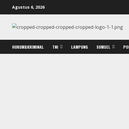
Skip
Agustus 6, 2026
to
content
HUKUM&KRIMINAL
TNI
LAMPUNG
SUMSEL
PO