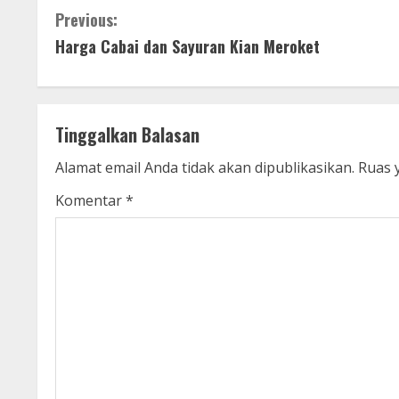
C
Previous:
Harga Cabai dan Sayuran Kian Meroket
o
n
t
Tinggalkan Balasan
i
Alamat email Anda tidak akan dipublikasikan.
Ruas 
n
Komentar
*
u
e
R
e
a