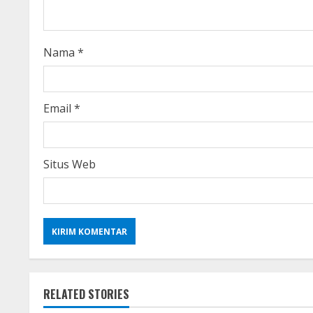
d
i
Nama
*
n
g
Email
*
Situs Web
RELATED STORIES