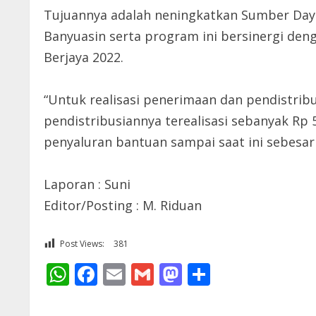
Tujuannya adalah neningkatkan Sumber Day
Banyuasin serta program ini bersinergi d
Berjaya 2022.
“Untuk realisasi penerimaan dan pendistribu
pendistribusiannya terealisasi sebanyak Rp 5
penyaluran bantuan sampai saat ini sebesar 
Laporan : Suni
Editor/Posting : M. Riduan
Post Views:
381
WhatsApp
Facebook
Email
Gmail
Mastodon
Share