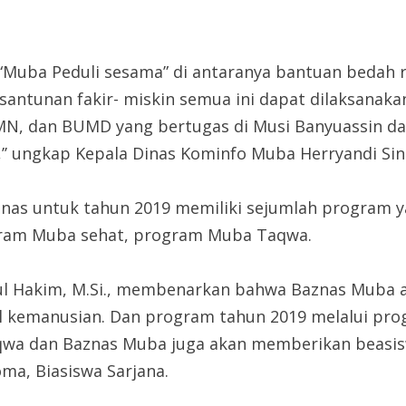
“Muba Peduli sesama” di antaranya bantuan bedah
antunan fakir- miskin semua ini dapat dilaksanakan
MN, dan BUMD yang bertugas di Musi Banyuassin d
’’ ungkap Kepala Dinas Kominfo Muba Herryandi Sin
znas untuk tahun 2019 memiliki sejumlah program y
ram Muba sehat, program Muba Taqwa.
ul Hakim, M.Si., membenarkan bahwa Baznas Muba ak
al kemanusian. Dan program tahun 2019 melalui 
wa dan Baznas Muba juga akan memberikan beasis
ma, Biasiswa Sarjana.