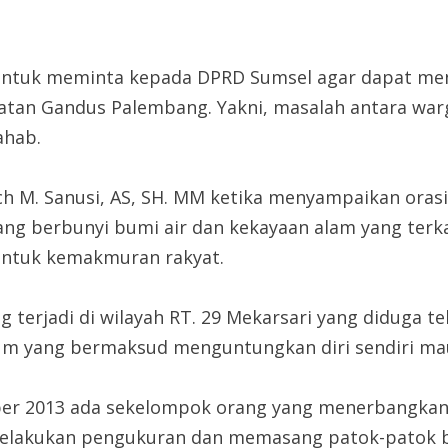
untuk meminta kepada DPRD Sumsel agar dapat menen
atan Gandus Palembang. Yakni, masalah antara wa
ahab.
atch M. Sanusi, AS, SH. MM ketika menyampaikan or
ang berbunyi bumi air dan kekayaan alam yang terk
untuk kemakmuran rakyat.
 terjadi di wilayah RT. 29 Mekarsari yang diduga t
um yang bermaksud menguntungkan diri sendiri mau
ber 2013 ada sekelompok orang yang menerbangkan d
elakukan pengukuran dan memasang patok-patok b