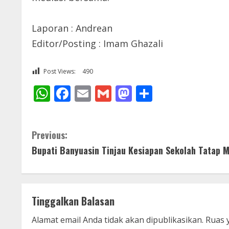
Laporan : Andrean
Editor/Posting : Imam Ghazali
Post Views:
490
WhatsApp
Facebook
Email
Gmail
Mastodon
Share
C
Previous:
Bupati Banyuasin Tinjau Kesiapan Sekolah Tatap 
o
n
t
Tinggalkan Balasan
i
Alamat email Anda tidak akan dipublikasikan.
Ruas 