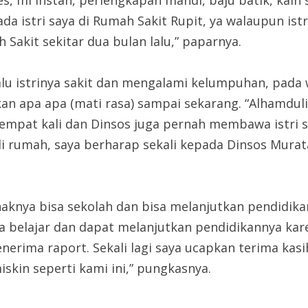
s, mi instan, perlengkapan mandi, baju batik, kain s
istri saya di Rumah Sakit Rupit, ya walaupun istri
 Sakit sekitar dua bulan lalu,” paparnya.
lu istrinya sakit dan mengalami kelumpuhan, pada wa
kan apa apa (mati rasa) sampai sekarang. “Alhamdul
mpat kali dan Dinsos juga pernah membawa istri s
di rumah, saya berharap sekali kepada Dinsos Murat
naknya bisa sekolah dan bisa melanjutkan pendidikan
a belajar dan dapat melanjutkan pendidikannya kar
enerima raport. Sekali lagi saya ucapkan terima kas
kin seperti kami ini,” pungkasnya.