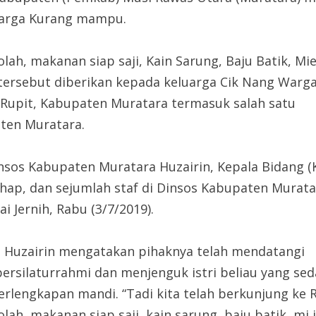
uarga Kurang mampu.
lah, makanan siap saji, Kain Sarung, Baju Batik, Mi
 tersebut diberikan kepada keluarga Cik Nang Warg
 Rupit, Kabupaten Muratara termasuk salah satu
ten Muratara.
sos Kabupaten Muratara Huzairin, Kepala Bidang (
ahap, dan sejumlah staf di Dinsos Kabupaten Murat
 Jernih, Rabu (3/7/2019).
a, Huzairin mengatakan pihaknya telah mendatangi
rsilaturrahmi dan menjenguk istri beliau yang sed
erlengkapan mandi. “Tadi kita telah berkunjung k
ah, makanan siap saji, kain sarung, baju batik, mi 