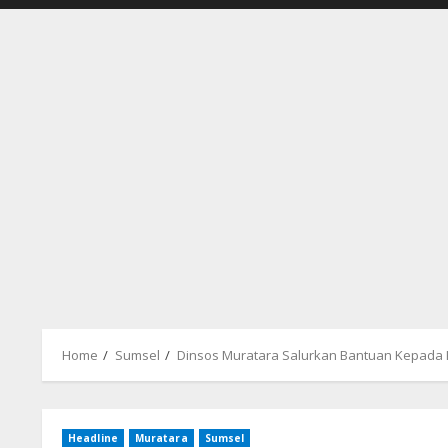
Home
Sumsel
Dinsos Muratara Salurkan Bantuan Kepada 
Headline
Muratara
Sumsel