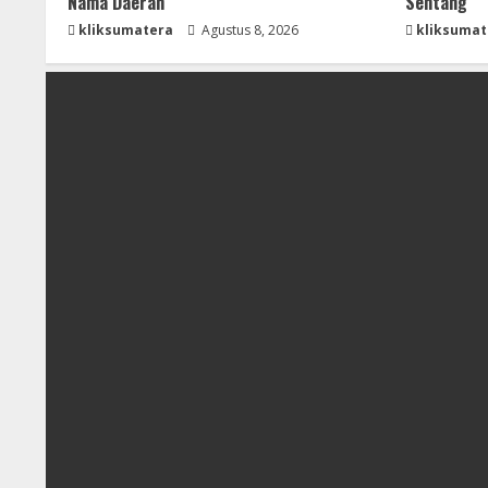
Nama Daerah
Sentang
kliksumatera
Agustus 8, 2026
kliksumat