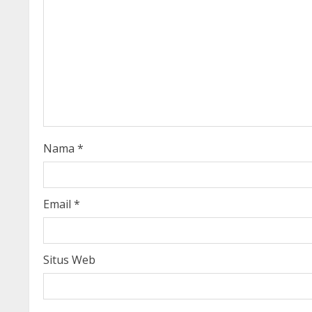
e
R
e
a
d
i
Nama
*
n
g
Email
*
Situs Web