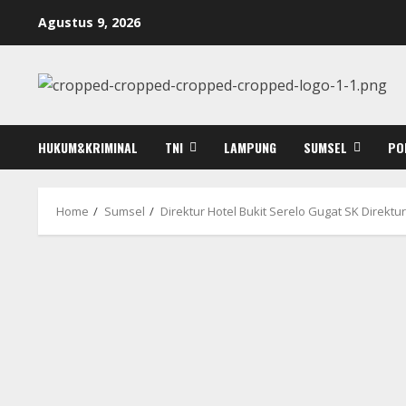
Skip
Agustus 9, 2026
to
content
HUKUM&KRIMINAL
TNI
LAMPUNG
SUMSEL
PO
Home
Sumsel
Direktur Hotel Bukit Serelo Gugat SK Direkt