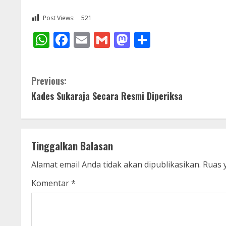
Post Views:
521
WhatsApp
Facebook
Email
Gmail
Mastodon
Share
C
Previous:
Kades Sukaraja Secara Resmi Diperiksa
o
n
t
Tinggalkan Balasan
i
Alamat email Anda tidak akan dipublikasikan.
Ruas 
n
Komentar
*
u