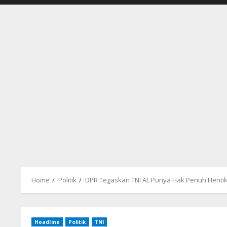
Home
Politik
DPR Tegaskan TNI AL Punya Hak Penuh Henti
Headline
Politik
TNI