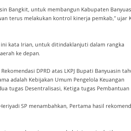
asin Bangkit, untuk membangun Kabupaten Banyuasi
ewan terus melakukan kontrol kinerja pemkab,” ujar 
ni kata Irian, untuk ditindaklanjuti dalam rangka
aerah ke depan.
a Rekomendasi DPRD atas LKPJ Bupati Banyuasin ta
rtama adalah Kebijakan Umum Pengelola Keuangan
dua tugas Desentralisasi, Ketiga tugas Pembantu
 H Heriyadi SP menambahkan, Pertama hasil rekomen