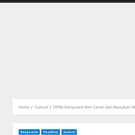
Home
Sumsel
DPRD Banyuasin Beri Saran dan Masukan Ata
Banyuasin
Headline
Sumsel