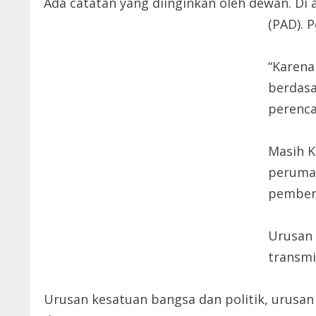
Ada catatan yang diinginkan oleh dewan. D
(PAD). 
“Karena
berdasa
perenca
Masih K
perumah
pember
Urusan 
transmi
Urusan kesatuan bangsa dan politik, urus