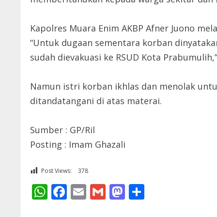
Kapolres Muara Enim AKBP Afner Juono mel
“Untuk dugaan sementara korban dinyatakan 
sudah dievakuasi ke RSUD Kota Prabumulih,”
Namun istri korban ikhlas dan menolak unt
ditandatangani di atas materai.
Sumber : GP/Ril
Posting : Imam Ghazali
Post Views:
378
WhatsApp
Facebook
Email
Gmail
Mastodon
Share