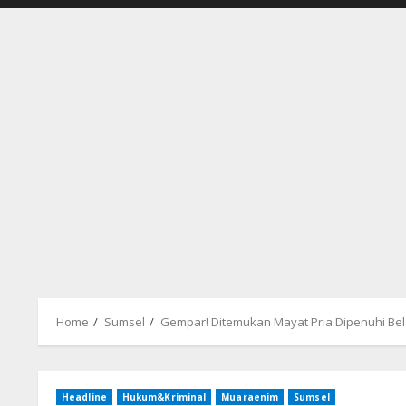
Home
Sumsel
Gempar! Ditemukan Mayat Pria Dipenuhi Be
Headline
Hukum&Kriminal
Muaraenim
Sumsel