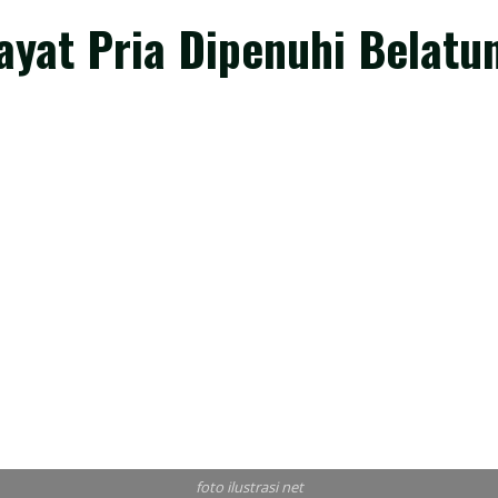
yat Pria Dipenuhi Belatu
foto ilustrasi net