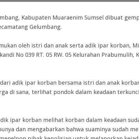
bang, Kabupaten Muaraenim Sumsel dibuat gempar
 Kecamatang Gelumbang.
kan oleh istri dan anak serta adik ipar korban, Mi
kandi No 039 RT. 05 RW. 05 Kelurahan Prabumulih, 
dari adik ipar korban bersama istri dan anak korb
 di sana, terlihat pondok dalam keadaan terkunci 
 adik ipar korban melihat korban dalam keadaan sud
ibunya dan mengabarkan bahwa suaminya sudah men
enelpon pihak kepolisian untuk melaporkan kejadi