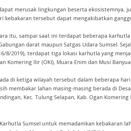
 dapat merusak lingkungan beserta ekosistemnya, 
ri kebakaran tersebut dapat mengakibatkan ganggua
ra itu, sampai saat ini terdapat beberapa karhutla 
Gabungan darat maupun Satgas Udara Sumsel. Sejak 
16/8/2019), terdapat tiga lokasi karhutla yang men
an Komering Ilir (OKI), Muara Enim dan Musi Banyua
erada di ketiga wilayah tersebut dalam beberapa ha
masih membakar lahan masing-masing berada di Desa
ndingan, Kec. Tulung Selapan, Kab. Ogan Komering I
s Karhutla Sumsel untuk memadamkan kebakaran laha