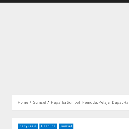
Home
Sumsel
Hapal Isi Sumpah Pemuda, Pelajar Dapat Had
Banyuasin
Headline
Sumsel