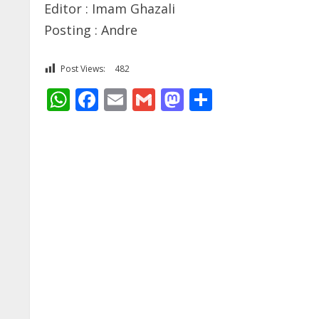
Editor : Imam Ghazali
Posting : Andre
Post Views:
482
WhatsApp
Facebook
Email
Gmail
Mastodon
Share