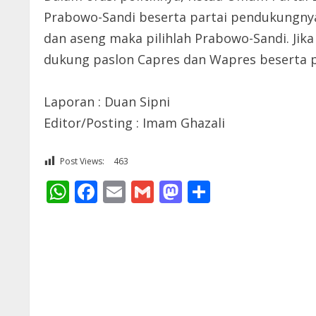
Prabowo-Sandi beserta partai pendukungnya s
dan aseng maka pilihlah Prabowo-Sandi. Jika 
dukung paslon Capres dan Wapres beserta par
Laporan : Duan Sipni
Editor/Posting : Imam Ghazali
Post Views:
463
WhatsApp
Facebook
Email
Gmail
Mastodon
Share