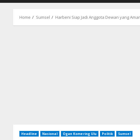
Home
Sumsel
Harbeni Siap Jadi Anggota Dewan yang Ama
Headline
Nasional
Ogan Komering Ulu
Politik
Sumsel