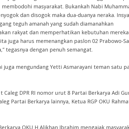
akan membodohi masyarakat. Bukankah Nabi Muhamm
yogok dan disogok maka dua-duanya neraka. Insya
megang teguh amanah yang sudah diamanahkan
rakan rakyat dan memperhatikan kebutuhan mereka
, kita juga harus memenangkan paslon 02 Prabowo-S
a,” tegasnya dengan penuh semangat.
 juga mengundang Yetti Asmarayani teman satu part
t Caleg DPR RI nomor urut 8 Partai Berkarya Adi G
caleg Partai Berkarya lainnya, Ketua RGP OKU Rahm
 Berkarya OKU H Alikhan Ibrahim mengajak masyara