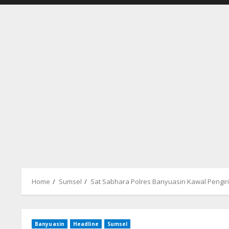
Home
Sumsel
Sat Sabhara Polres Banyuasin Kawal Pengir
Banyuasin
Headline
Sumsel