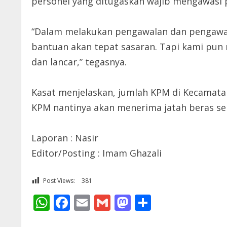
personel yang ditugaskan wajib mengawasi 
“Dalam melakukan pengawalan dan pengawasan
bantuan akan tepat sasaran. Tapi kami pun
dan lancar,” tegasnya.
Kasat menjelaskan, jumlah KPM di Kecamatan
KPM nantinya akan menerima jatah beras seb
Laporan : Nasir
Editor/Posting : Imam Ghazali
Post Views:
381
WhatsApp
Facebook
Email
Gmail
Mastodon
Share