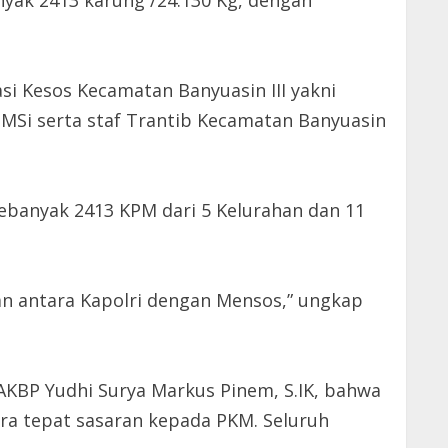
yak 2413 karung /24.130 Kg, dengan
si Kesos Kecamatan Banyuasin III yakni
s MSi serta staf Trantib Kecamatan Banyuasin
sebanyak 2413 KPM dari 5 Kelurahan dan 11
an antara Kapolri dengan Mensos,” ungkap
 AKBP Yudhi Surya Markus Pinem, S.IK, bahwa
ra tepat sasaran kepada PKM. Seluruh