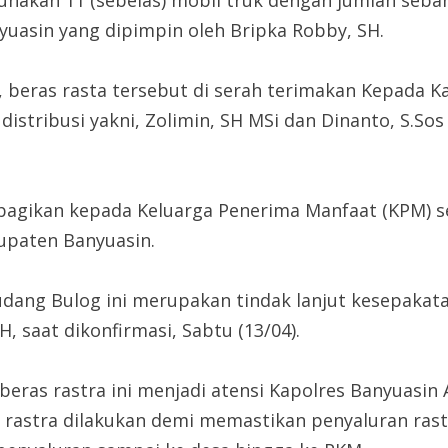
nakan 11 (sebelas) mobil truk dengan jumlah seban
yuasin yang dipimpin oleh Bripka Robby, SH.
, beras rasta tersebut di serah terimakan Kepada Ka
istribusi yakni, Zolimin, SH MSi dan Dinanto, S.So
dibagikan kepada Keluarga Penerima Manfaat (KPM) 
bupaten Banyuasin.
udang Bulog ini merupakan tindak lanjut kesepakat
, saat dikonfirmasi, Sabtu (13/04).
beras rastra ini menjadi atensi Kapolres Banyuasin
rastra dilakukan demi memastikan penyaluran rast