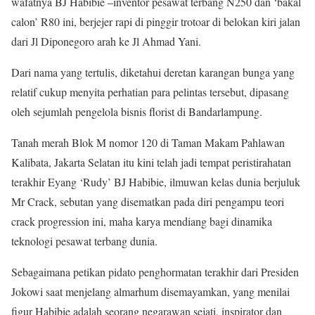
wafatnya BJ Habibie –inventor pesawat terbang N250 dan ‘bakal
calon’ R80 ini, berjejer rapi di pinggir trotoar di belokan kiri jalan
dari Jl Diponegoro arah ke Jl Ahmad Yani.
Dari nama yang tertulis, diketahui deretan karangan bunga yang
relatif cukup menyita perhatian para pelintas tersebut, dipasang
oleh sejumlah pengelola bisnis florist di Bandarlampung.
Tanah merah Blok M nomor 120 di Taman Makam Pahlawan
Kalibata, Jakarta Selatan itu kini telah jadi tempat peristirahatan
terakhir Eyang ‘Rudy’ BJ Habibie, ilmuwan kelas dunia berjuluk
Mr Crack, sebutan yang disematkan pada diri pengampu teori
crack progression ini, maha karya mendiang bagi dinamika
teknologi pesawat terbang dunia.
Sebagaimana petikan pidato penghormatan terakhir dari Presiden
Jokowi saat menjelang almarhum disemayamkan, yang menilai
figur Habibie adalah seorang negarawan sejati, inspirator dan