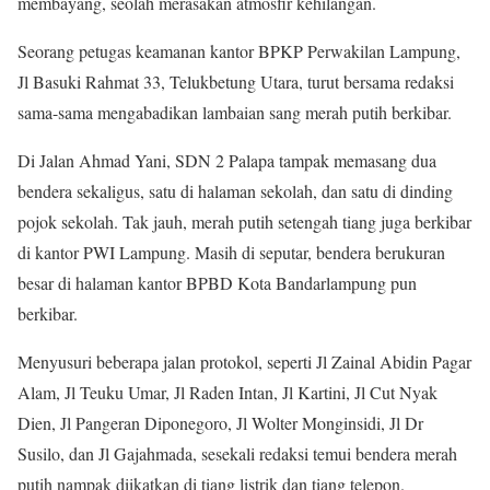
membayang, seolah merasakan atmosfir kehilangan.
Seorang petugas keamanan kantor BPKP Perwakilan Lampung,
Jl Basuki Rahmat 33, Telukbetung Utara, turut bersama redaksi
sama-sama mengabadikan lambaian sang merah putih berkibar.
Di Jalan Ahmad Yani, SDN 2 Palapa tampak memasang dua
bendera sekaligus, satu di halaman sekolah, dan satu di dinding
pojok sekolah. Tak jauh, merah putih setengah tiang juga berkibar
di kantor PWI Lampung. Masih di seputar, bendera berukuran
besar di halaman kantor BPBD Kota Bandarlampung pun
berkibar.
Menyusuri beberapa jalan protokol, seperti Jl Zainal Abidin Pagar
Alam, Jl Teuku Umar, Jl Raden Intan, Jl Kartini, Jl Cut Nyak
Dien, Jl Pangeran Diponegoro, Jl Wolter Monginsidi, Jl Dr
Susilo, dan Jl Gajahmada, sesekali redaksi temui bendera merah
putih nampak diikatkan di tiang listrik dan tiang telepon.