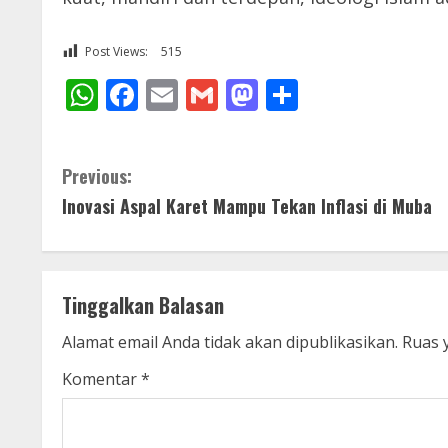
Post Views:
515
WhatsApp
Facebook
Email
Gmail
Mastodon
Share
C
Previous:
Inovasi Aspal Karet Mampu Tekan Inflasi di Muba
o
n
t
Tinggalkan Balasan
i
Alamat email Anda tidak akan dipublikasikan.
Ruas 
n
Komentar
*
u