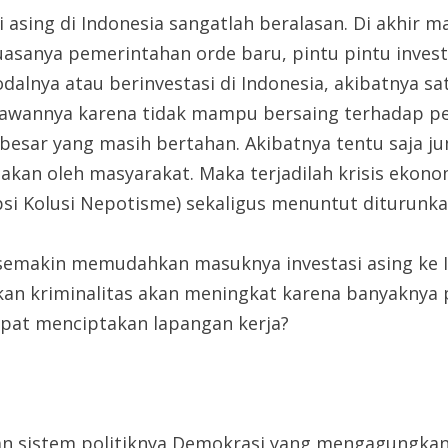
 asing di Indonesia sangatlah beralasan. Di akhir 
asanya pemerintahan orde baru, pintu pintu investa
lnya atau berinvestasi di Indonesia, akibatnya sat
awannya karena tidak mampu bersaing terhadap per
besar yang masih bertahan. Akibatnya tentu saja 
asakan oleh masyarakat. Maka terjadilah krisis ekon
 Kolusi Nepotisme) sekaligus menuntut diturunkan
n semakin memudahkan masuknya investasi asing ke I
ikan kriminalitas akan meningkat karena banyaknya
pat menciptakan lapangan kerja?
gan sistem politiknya Demokrasi yang mengagungkan