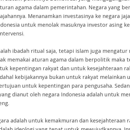
aturan agama dalam pemerintahan. Negara yang beri
ajahannya. Menanamkan investasinya ke negara jajah
i Indonesia untuk menolak masuknya investor asing k
ntervensi.
lah ibadah ritual saja, tetapi islam juga mengatur
dak memakai aturan agama dalam berpolitik maka te
uk kepentingan rakyat dan untuk kesejahteraan raky
adahal kebijakannya bukan untuk rakyat melainkan 
rtujuan untuk kepentingan para pengusaha. Sedang
asi yang dianut oleh negara Indonesia adalah untuk
eng.
negara adalah untuk kemakmuran dan kesejahteraan r
adalah ideologi yang tepat untuk mewujudkannya. Ins