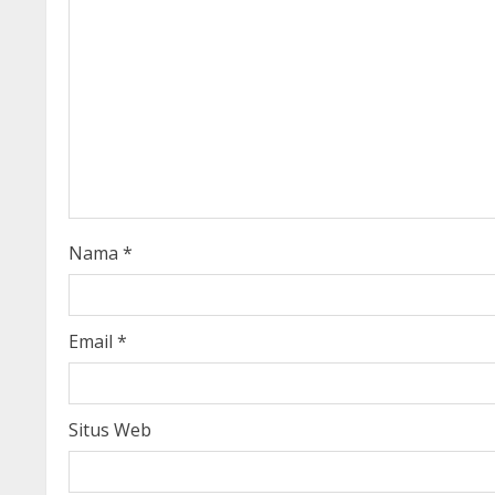
e
R
e
a
d
i
Nama
*
n
g
Email
*
Situs Web