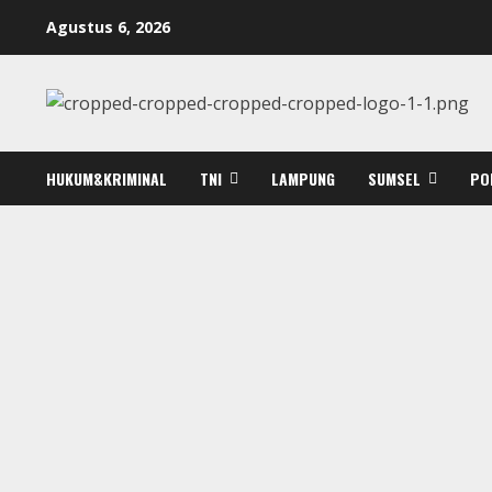
Skip
Agustus 6, 2026
to
content
HUKUM&KRIMINAL
TNI
LAMPUNG
SUMSEL
PO