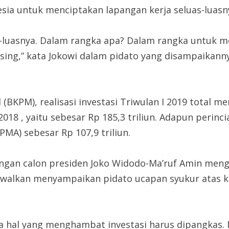
esia untuk menciptakan lapangan kerja seluas-luasn
s-luasnya. Dalam rangka apa? Dalam rangka untuk m
asing,” kata Jokowi dalam pidato yang disampaikanny
PM), realisasi investasi Triwulan I 2019 total mencap
8 , yaitu sebesar Rp 185,3 triliun. Adapun perincia
PMA) sebesar Rp 107,9 triliun.
ngan calon presiden Joko Widodo-Ma’ruf Amin mengge
ijadwalkan menyampaikan pidato ucapan syukur atas
hal yang menghambat investasi harus dipangkas. Mi