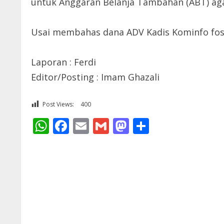
untuk Anggaran Belanja Tambahan (ABT) aga
Usai membahas dana ADV Kadis Kominfo fos
Laporan : Ferdi
Editor/Posting : Imam Ghazali
Post Views:
400
WhatsApp
Facebook
Email
Gmail
Mastodon
Share