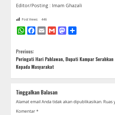
Editor/Posting : Imam Ghazali
Post Views:
446
WhatsApp
Facebook
Email
Gmail
Mastodon
Share
C
Previous:
Peringati Hari Pahlawan, Bupati Kampar Serahkan
o
Kepada Masyarakat
n
t
Tinggalkan Balasan
i
Alamat email Anda tidak akan dipublikasikan.
Ruas 
n
Komentar
*