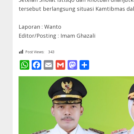
tersebut berlangsung situasi Kamtibmas dal
Laporan : Wanto
Editor/Posting : Imam Ghazali
Post Views:
343
WhatsApp
Facebook
Email
Gmail
Mastodon
Share