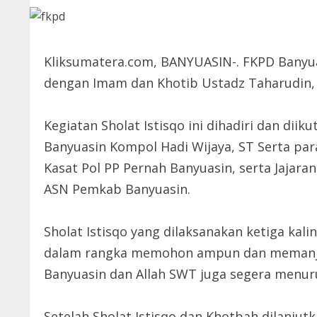
Kliksumatera.com, BANYUASIN-. FKPD Banyuas
dengan Imam dan Khotib Ustadz Taharudin, S.
Kegiatan Sholat Istisqo ini dihadiri dan dii
Banyuasin Kompol Hadi Wijaya, ST Serta pa
Kasat Pol PP Pernah Banyuasin, serta Jajara
ASN Pemkab Banyuasin.
Sholat Istisqo yang dilaksanakan ketiga kal
dalam rangka memohon ampun dan memanjat
Banyuasin dan Allah SWT juga segera menur
Setelah Sholat Istisqo dan Khotbah dilanju