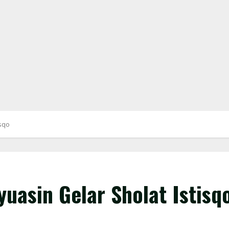
isqo
uasin Gelar Sholat Istisq