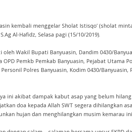
in kembali menggelar Sholat Istisqo’ (sholat mint
Ag Al-Hafidz, Selasa pagi (15/10/2019).
kuti oleh Wakil Bupati Banyuasin, Dandim 0430/Banyua
ra OPD Pemkb Pemkab Banyuasin, Pejabat Utama Pol
n Personil Polres Banyuasin, Kodim 0430/Banyuasin,
inya ini akibat dampak kabut asap yang belum hilan
kan doa kepada Allah SWT segera dihilangkan asa
unkan hujan dan menghilangkan musim kemarau ini 
tkan dengan salam – salaman bersama unsur FKPD dan