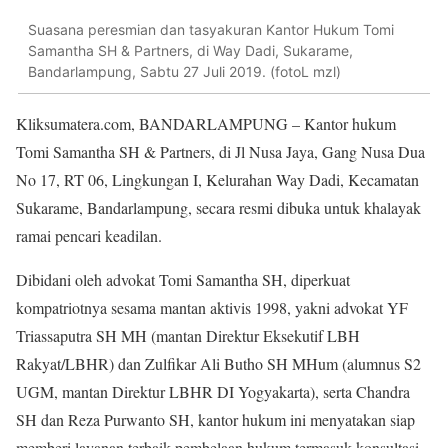
Suasana peresmian dan tasyakuran Kantor Hukum Tomi
Samantha SH & Partners, di Way Dadi, Sukarame,
Bandarlampung, Sabtu 27 Juli 2019. (fotoL mzl)
Kliksumatera.com, BANDARLAMPUNG – Kantor hukum
Tomi Samantha SH & Partners, di Jl Nusa Jaya, Gang Nusa Dua
No 17, RT 06, Lingkungan I, Kelurahan Way Dadi, Kecamatan
Sukarame, Bandarlampung, secara resmi dibuka untuk khalayak
ramai pencari keadilan.
Dibidani oleh advokat Tomi Samantha SH, diperkuat
kompatriotnya sesama mantan aktivis 1998, yakni advokat YF
Triassaputra SH MH (mantan Direktur Eksekutif LBH
Rakyat/LBHR) dan Zulfikar Ali Butho SH MHum (alumnus S2
UGM, mantan Direktur LBHR DI Yogyakarta), serta Chandra
SH dan Reza Purwanto SH, kantor hukum ini menyatakan siap
memberi layanan terbaik pembelaan hukum termasuk konsultasi