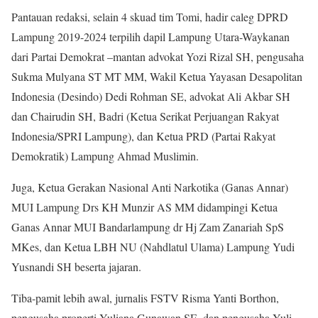
Pantauan redaksi, selain 4 skuad tim Tomi, hadir caleg DPRD
Lampung 2019-2024 terpilih dapil Lampung Utara-Waykanan
dari Partai Demokrat –mantan advokat Yozi Rizal SH, pengusaha
Sukma Mulyana ST MT MM, Wakil Ketua Yayasan Desapolitan
Indonesia (Desindo) Dedi Rohman SE, advokat Ali Akbar SH
dan Chairudin SH, Badri (Ketua Serikat Perjuangan Rakyat
Indonesia/SPRI Lampung), dan Ketua PRD (Partai Rakyat
Demokratik) Lampung Ahmad Muslimin.
Juga, Ketua Gerakan Nasional Anti Narkotika (Ganas Annar)
MUI Lampung Drs KH Munzir AS MM didampingi Ketua
Ganas Annar MUI Bandarlampung dr Hj Zam Zanariah SpS
MKes, dan Ketua LBH NU (Nahdlatul Ulama) Lampung Yudi
Yusnandi SH beserta jajaran.
Tiba-pamit lebih awal, jurnalis FSTV Risma Yanti Borthon,
pengusaha properti Yuliana Gunawan SE, dan pengusaha Yuli