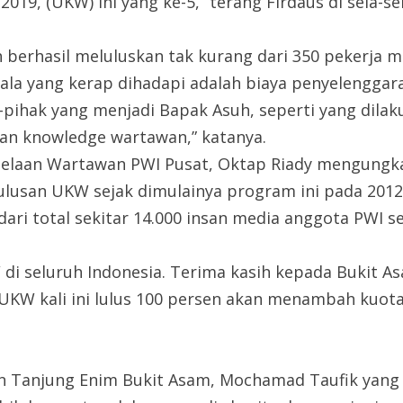
019, (UKW) ini yang ke-5,” terang Firdaus di sela-sel
 berhasil meluluskan tak kurang dari 350 pekerja me
dala yang kerap dihadapi adalah biaya penyelengga
k-pihak yang menjadi Bapak Asuh, seperti yang dila
an knowledge wartawan,” katanya.
laan Wartawan PWI Pusat, Oktap Riady mengungkapk
lulusan UKW sejak dimulainya program ini pada 201
ari total sekitar 14.000 insan media anggota PWI se
di seluruh Indonesia. Terima kasih kepada Bukit As
a UKW kali ini lulus 100 persen akan menambah kuo
 Tanjung Enim Bukit Asam, Mochamad Taufik yang 