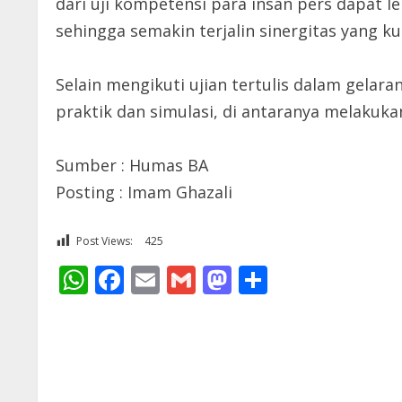
dari uji kompetensi para insan pers dapat 
sehingga semakin terjalin sinergitas yang k
Selain mengikuti ujian tertulis dalam gela
praktik dan simulasi, di antaranya melakuk
Sumber : Humas BA
Posting : Imam Ghazali
Post Views:
425
WhatsApp
Facebook
Email
Gmail
Mastodon
Share