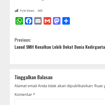
Post Views:
665
WhatsApp
Facebook
Email
Gmail
Mastodon
Share
C
Previous:
Lanud SMH Kenalkan Lebih Dekat Dunia Kedirgant
o
n
t
Tinggalkan Balasan
i
Alamat email Anda tidak akan dipublikasikan.
Ruas 
n
Komentar
*
u