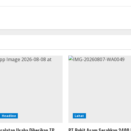
Headline
Lahat
ralatan Usaha Diberikan TP
PT Bukit Asam Serahkan 2400 