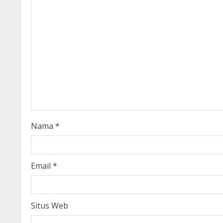
e
R
e
a
d
i
Nama
*
n
g
Email
*
Situs Web