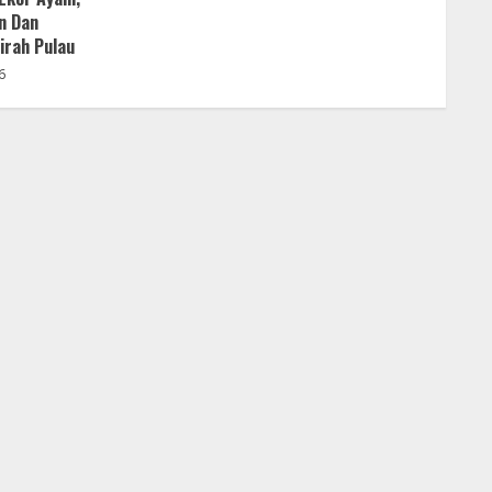
n Dan
irah Pulau
6