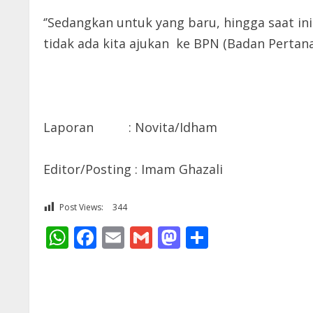
‘’Sedangkan untuk yang baru, hingga saat in
tidak ada kita ajukan ke BPN (Badan Pertana
Laporan : Novita/Idham
Editor/Posting : Imam Ghazali
Post Views:
344
WhatsApp
Facebook
Email
Gmail
Mastodon
Share