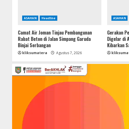
ASAHAN
Headline
ASAHAN
Camat Air Joman Tinjau Pembangunan
Gerakan Pe
Rabat Beton di Jalan Simpang Garuda
Digelar di
Binjai Serbangan
Kibarkan S
kliksumatera
Agustus 7, 2026
kliksuma
Pemutar
Video