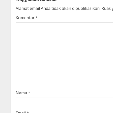
i
Alamat email Anda tidak akan dipublikasikan.
Ruas 
n
Komentar
*
u
e
R
e
a
d
i
Nama
*
n
Email
*