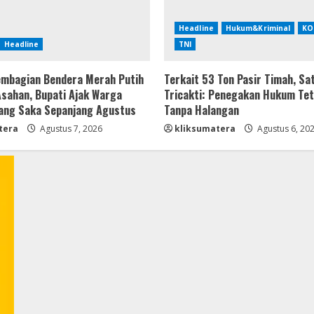
Headline
Hukum&Kriminal
KO
Headline
TNI
mbagian Bendera Merah Putih
Terkait 53 Ton Pasir Timah, Sa
 Asahan, Bupati Ajak Warga
Tricakti: Penegakan Hukum Tet
ang Saka Sepanjang Agustus
Tanpa Halangan
tera
Agustus 7, 2026
kliksumatera
Agustus 6, 20