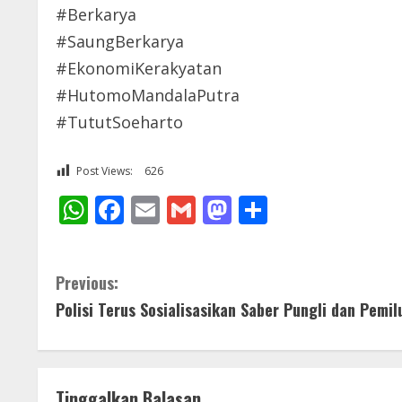
#Berkarya
#SaungBerkarya
#EkonomiKerakyatan
#HutomoMandalaPutra
#TututSoeharto
Post Views:
626
WhatsApp
Facebook
Email
Gmail
Mastodon
Share
C
Previous:
Polisi Terus Sosialisasikan Saber Pungli dan Pemi
o
n
t
Tinggalkan Balasan