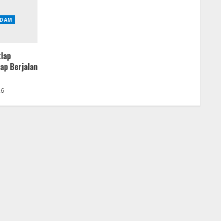
DAM
tlap
ap Berjalan
26