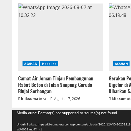
ASAHAN
Headline
ASAHAN
Camat Air Joman Tinjau Pembangunan
Gerakan Pe
Rabat Beton di Jalan Simpang Garuda
Digelar di
Binjai Serbangan
Kibarkan S
kliksumatera
Agustus 7, 2026
kliksumat
Pemutar
Media error: Format(s) not supported or source(s) not found
Video
Unduh Berkas: https://kliksumatera.com/wp-content/uploads/2025/12/VID-20251211
WA0008.mp4?_=1