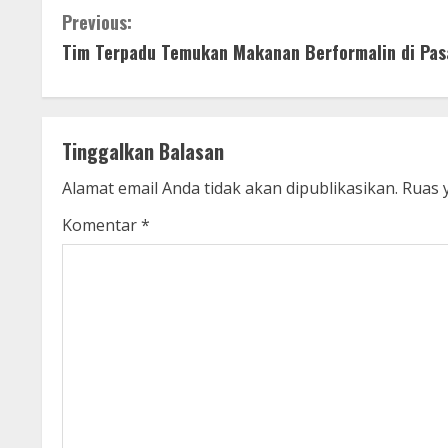
C
Previous:
Tim Terpadu Temukan Makanan Berformalin di Pas
o
n
t
Tinggalkan Balasan
i
Alamat email Anda tidak akan dipublikasikan.
Ruas 
n
Komentar
*
u
e
R
e
a