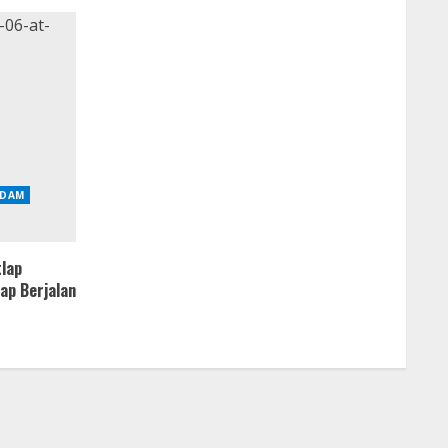
DAM
tlap
ap Berjalan