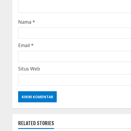
d
i
Nama
*
n
g
Email
*
Situs Web
RELATED STORIES