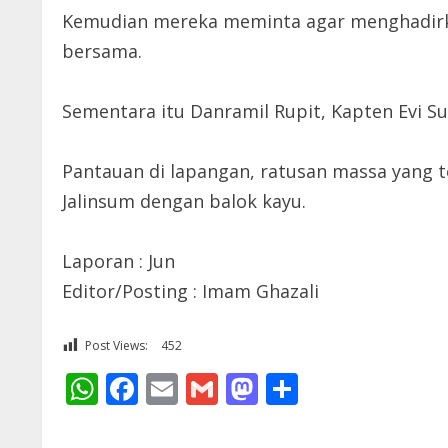
Kemudian mereka meminta agar menghadirk
bersama.
Sementara itu Danramil Rupit, Kapten Evi 
Pantauan di lapangan, ratusan massa yang
Jalinsum dengan balok kayu.
Laporan : Jun
Editor/Posting : Imam Ghazali
Post Views:
452
WhatsApp
Facebook
Email
Gmail
Mastodon
Share