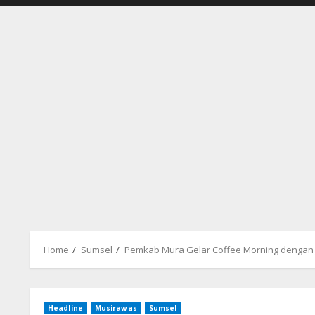
Home
Sumsel
Pemkab Mura Gelar Coffee Morning dengan J
Headline
Musirawas
Sumsel