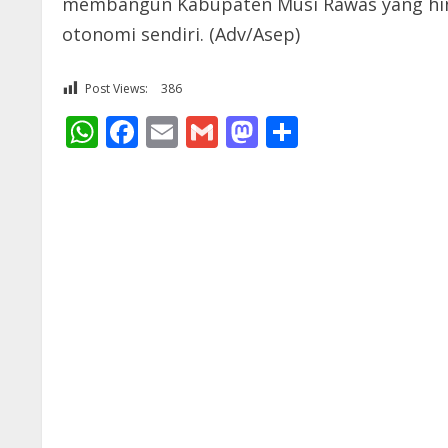
membangun Kabupaten Musi Rawas yang hingg
otonomi sendiri. (Adv/Asep)
Post Views:
386
WhatsApp
Facebook
Email
Gmail
Mastodon
Share