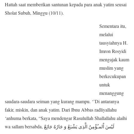
Hattah saat memberikan santunan kepada para anak yatim seusai
Sholat Subuh, Minggu (10/11).
Sementara itu,
melalui
tausyiahnya H.
Imron Rosyidi
mengajak kaum
muslim yang
berkecukupan
untuk
menanggung
saudara-saudara seiman yang kurang mampu. ‘’Di antaranya
fakir, miskin, dan anak yatim. Dari Ibnu Abbas radliyallahu
‘anhuma berkata, “Saya mendengar Rasulullah Shallallahu alaihi
wa sallam bersabda, لَيْسَ اْلمـُؤْمِنُ الَّذِى يَشْبَعُ وَ جَارُهُ جَائِعٌ