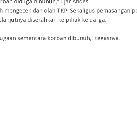
ban diduga dibunuh,” ujar Andes.
h mengecek dan olah TKP. Sekaligus pemasangan poli
anjutnya diserahkan ke pihak keluarga.
 Dugaan sementara korban dibunuh,’’ tegasnya.