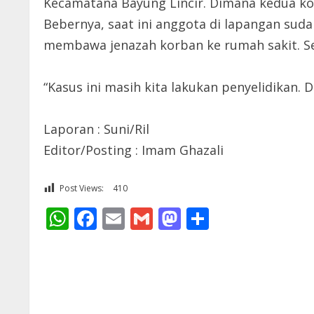
Kecamatana Bayung Lincir. Dimana kedua kor
Bebernya, saat ini anggota di lapangan suda
membawa jenazah korban ke rumah sakit. Sel
“Kasus ini masih kita lakukan penyelidikan.
Laporan : Suni/Ril
Editor/Posting : Imam Ghazali
Post Views:
410
WhatsApp
Facebook
Email
Gmail
Mastodon
Share