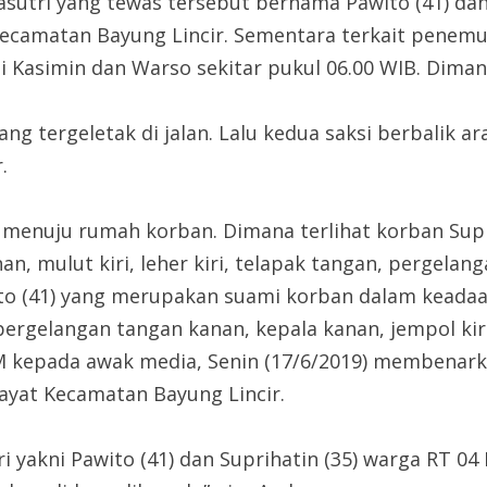
asutri yang tewas tersebut bernama Pawito (41) dan
ecamatan Bayung Lincir. Sementara terkait penemua
i Kasimin dan Warso sekitar pukul 06.00 WIB. Diman
rang tergeletak di jalan. Lalu kedua saksi berbalik 
.
 menuju rumah korban. Dimana terlihat korban Supr
an, mulut kiri, leher kiri, telapak tangan, pergelan
ito (41) yang merupakan suami korban dalam keada
pergelangan tangan kanan, kepala kanan, jempol kir
M kepada awak media, Senin (17/6/2019) membenark
ayat Kecamatan Bayung Lincir.
ri yakni Pawito (41) dan Suprihatin (35) warga RT 