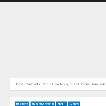
Home
Sumsel
Penuh Luka Tusuk, Suami Istri Ini Ditemuka
Headline
Hukum&Kriminal
MUBA
Sumsel