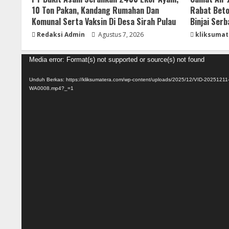
10 Ton Pakan, Kandang Rumahan Dan
Rabat Beto
Komunal Serta Vaksin Di Desa Sirah Pulau
Binjai Ser
Redaksi Admin
Agustus 7, 2026
kliksumat
Pemutar
Media error: Format(s) not supported or source(s) not found
Video
Unduh Berkas: https://kliksumatera.com/wp-content/uploads/2025/12/VID-20251211
WA0008.mp4?_=1