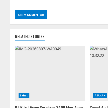
RELATED STORIES
Lahat
ASAHAN
PT Bukit Asam Serahkan 2400 Ekor Ayam,
Camat Air 