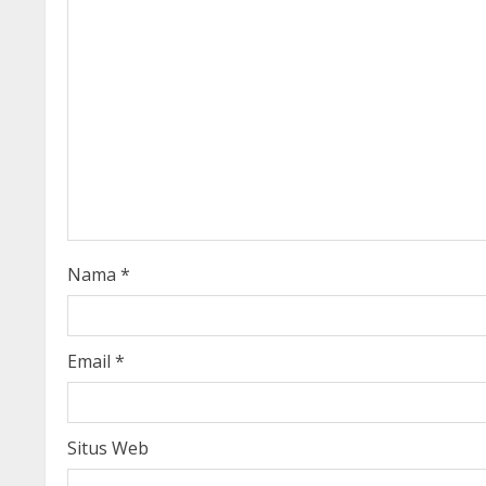
u
e
R
e
a
d
i
Nama
*
n
g
Email
*
Situs Web