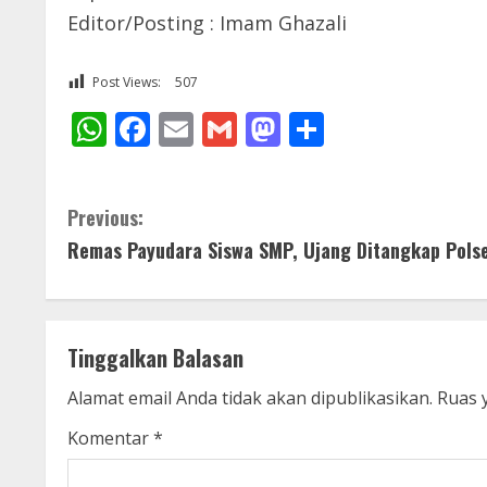
Editor/Posting : Imam Ghazali
Post Views:
507
WhatsApp
Facebook
Email
Gmail
Mastodon
Share
C
Previous:
Remas Payudara Siswa SMP, Ujang Ditangkap Pols
o
n
t
Tinggalkan Balasan
i
Alamat email Anda tidak akan dipublikasikan.
Ruas 
n
Komentar
*